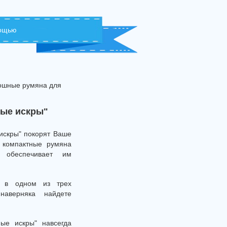
мощью
ошные румяна для
ные искры"
искры" покорят Ваше
 компактные румяна
я обеспечивает им
" в одном из трех
наверняка найдете
ные искры" навсегда