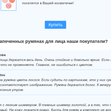
поселятся в Вашей косметичке!
Купить
запеченных румянах для лица наши покупатели?
ова
лица держатся весь день. Очень стойкие и довольно яркие. Если
а что не променяете. Главное, не ошибиться с цветом.
tsu
ла румяна цвета лосося. Если судить по картинкам, это у них с
соответствует изображению. Румяна держатся долго. К вечеру
несения утром.
т с легким шиммером. В темных шиммер золотой, а в тех, что 
вый. На кожу ложатся ровно. Кисть для румян в комплект не вх