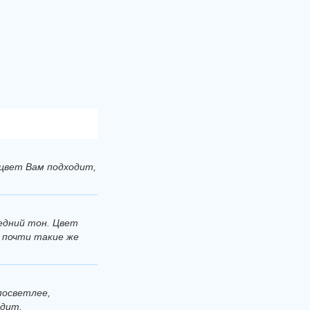
 цвет Вам подходит,
редний тон. Цвет
 почти такие же
посветлее,
одит.