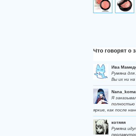
Что говорят о 
Ива Мамед
Румяна для 
Вы их ни н
Nana_koma
Я заказыва
полностью 
яркие, как после на
котяяя
Румяна иду
перламутро