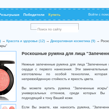
Войти с по
Розыгрыши
Победители
Купить
)
→
Красота и здоровье (12)
→
Декоративная косметика (9)
→ Роск
кры"
Роскошные румяна для лица "Запечен
Нежные запеченные румяна для лица "Запеченные 
сердце с первого нанесения. Эти замечательные
изготовлены по особой технологии, котора
непревзойденную стойкость и яркость цвета.
Вы можете купить румяна "Запеченные искры
универсальных оттенков, среди которых Вы 
подходящий к тону Вашей кожи.
Если Вы знаете, как наносить румяна, "Запечен