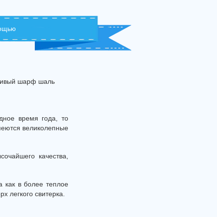
мощью
сивый шарф шаль
ное время года, то
меются великолепные
сочайшего качества,
а как в более теплое
х легкого свитерка.