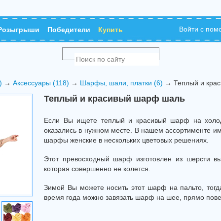
Войти с по
Розыгрыши
Победители
Купить
)
→
Аксессуары (118)
→
Шарфы, шали, платки (6)
→ Теплый и кра
Теплый и красивый шарф шаль
Если Вы ищете теплый и красивый шарф на холод
оказались в нужном месте. В нашем ассортименте и
шарфы женские в нескольких цветовых решениях.
Этот превосходный шарф изготовлен из шерсти вы
которая совершенно не колется.
Зимой Вы можете носить этот шарф на пальто, тогд
время года можно завязать шарф на шее, прямо повер