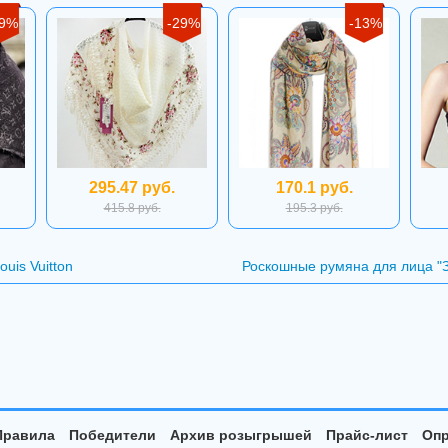
29%
-29%
-13%
295.47 руб.
170.1 руб.
415.8 руб.
195.3 руб.
is Vuitton
Роскошные румяна для лица "
Правила
Победители
Архив розыгрышей
Прайс-лист
Опр