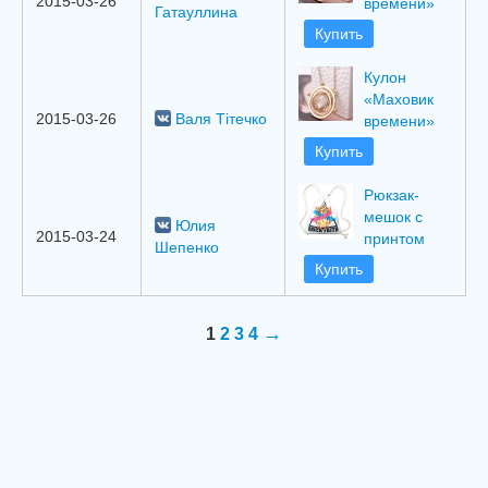
2015-03-26
времени»
Гатауллина
Купить
Кулон
«Маховик
2015-03-26
Валя Тітечко
времени»
Купить
Рюкзак-
мешок с
Юлия
2015-03-24
принтом
Шепенко
Купить
→
1
2
3
4