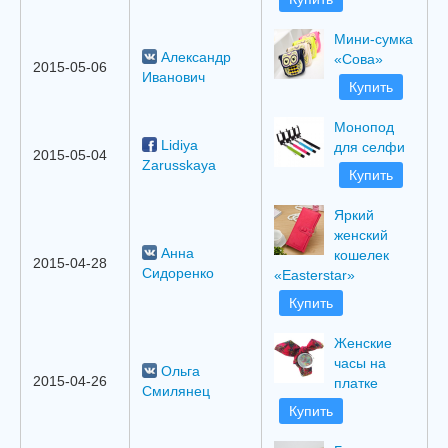
Мини-сумка
Александр
«Сова»
2015-05-06
Иванович
Купить
Mонопод
Lidiya
для селфи
2015-05-04
Zarusskaya
Купить
Яркий
женский
Анна
кошелек
2015-04-28
Сидоренко
«Easterstar»
Купить
Женские
часы на
Ольга
2015-04-26
платке
Смилянец
Купить