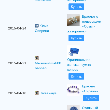
Купить
Браслет с
подвесками
Юлия
«Совы и
2015-04-24
Спирина
жаворонок»
Купить
Оригинальная
2015-04-21
Meismuslimah00
женская сумка-
hannah
конверт
Купить
Браслет
«Сирень»
2015-04-18
Giveaways!
Купить
Стильный