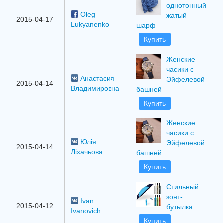
однотонный
Oleg
жатый
2015-04-17
Lukyanenko
шарф
Купить
Женские
часики с
Анастасия
Эйфелевой
2015-04-14
Владимировна
башней
Купить
Женские
часики с
Юлія
Эйфелевой
2015-04-14
Ліхачьова
башней
Купить
Стильный
зонт-
Ivan
2015-04-12
бутылка
Ivanovich
Купить