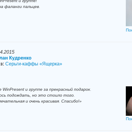
nPresent и группе!
на фаланги пальцев.
По
04.2015
лан Кудренко
з:
Серьги-каффы «Ящерка»
 WinPresent и группе за прекрасный подарок.
ось подождать, но это стоило того.
чательная и очень красивая. Спасибо!»
По