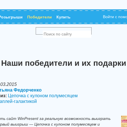
Войти с по
Розыгрыши
Победители
Купить
Наши победители и их подарки
.03.2015
тьяна Федорченко
из:
Цепочка с кулоном полумесяцем
каплей-галактикой
ить сайт WinPresent за реальную возможность выиграть
ервый выигрыш — Цепочка с кулоном полумесяцем и