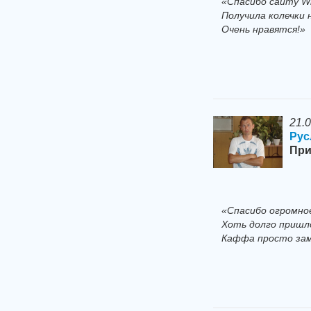
«Спасибо сайту Wi
Получила колечки 
Очень нравятся!»
21.
Рус
При
«Спасибо огромное
Хоть долго пришл
Каффа просто заме