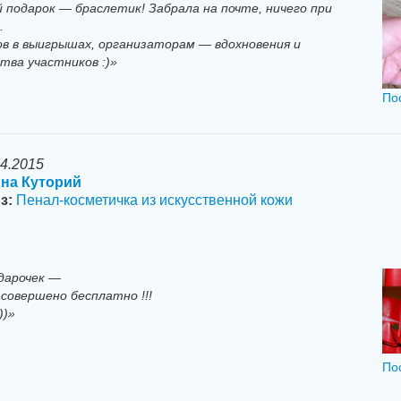
 подарок — браслетик! Забрала на почте, ничего при
.
ов в выигрышах, организаторам — вдохновения и
тва участников :)»
По
04.2015
на Куторий
з:
Пенал-косметичка из искусственной кожи
дарочек —
совершено бесплатно !!!
))»
По