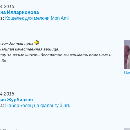
04.2015
на Илларионова
з:
Кошелек для мелочи Mon Ami
олгожданный приз
ь милая качественная вещица.
нту за возможность бесплатно выигрывать полезные и
:З»
По
04.2015
ия Журбицкая
з:
Набор колец на фалангу 3 шт.