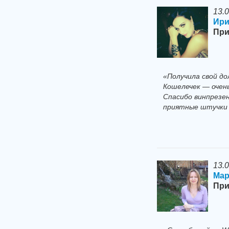
13.
Ири
При
«Получила свой д
Кошелечек — очен
Спасибо винпрезе
приятные штучки 
13.
Мар
При