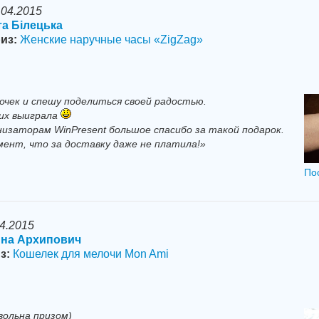
.04.2015
та Бiлецька
из:
Женские наручные часы «ZigZag»
очек и спешу поделиться своей радостью.
 их выиграла
низаторам WinPresent большое спасибо за такой подарок.
мент, что за доставку даже не платила!»
По
04.2015
на Архипович
з:
Кошелек для мелочи Mon Ami
вольна призом)