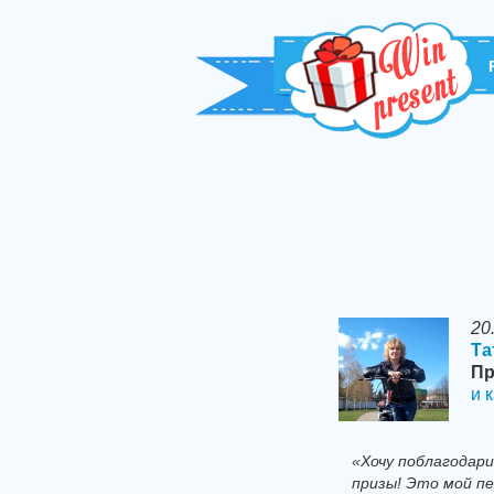
20
Та
Пр
и 
«Хочу поблагодар
призы! Это мой п