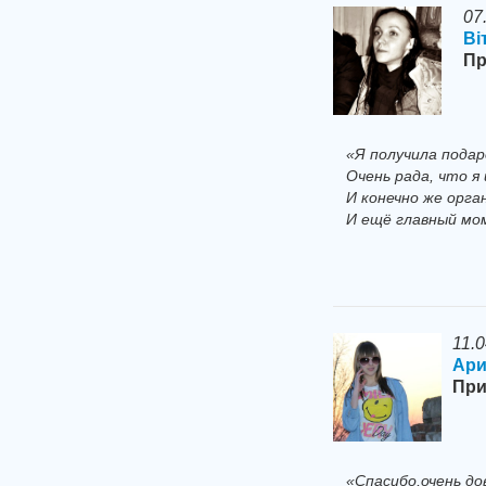
07
Вi
Пр
«Я получила подар
Очень рада, что я
И конечно же орга
И ещё главный мо
11.
Ари
При
«Спасибо,очень до