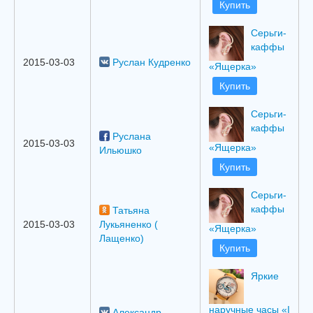
Купить
Серьги-
каффы
2015-03-03
Руслан Кудренко
«Ящерка»
Купить
Серьги-
каффы
Руслана
2015-03-03
«Ящерка»
Ильюшко
Купить
Серьги-
каффы
Татьяна
2015-03-03
Лукьяненко (
«Ящерка»
Лащенко)
Купить
Яркие
наручные часы «I
Александр