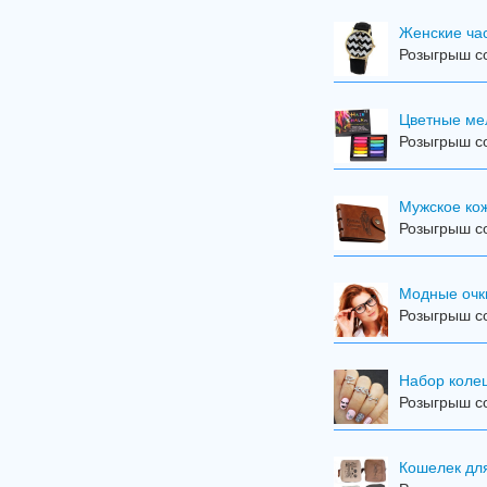
Женские ча
Розыгрыш со
Цветные мел
Розыгрыш со
Мужское ко
Розыгрыш со
Модные очк
Розыгрыш со
Набор колец
Розыгрыш со
Кошелек дл