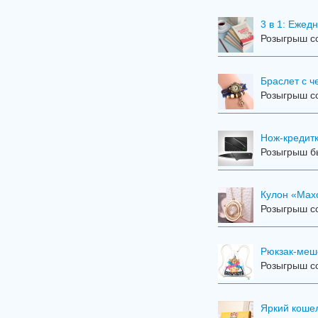
3 в 1: Еже
Розыгрыш со
Браслет с 
Розыгрыш со
Нож-кредит
Розыгрыш бы
Кулон «Мах
Розыгрыш со
Рюкзак-меш
Розыгрыш со
Яркий коше