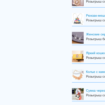
Розыгрыш со
Рюкзак-меш
Розыгрыш со
Женские се
Розыгрыш бы
Яркий коше
Розыгрыш со
Колье с ка
Розыгрыш со
Сумка чере
Розыгрыш со