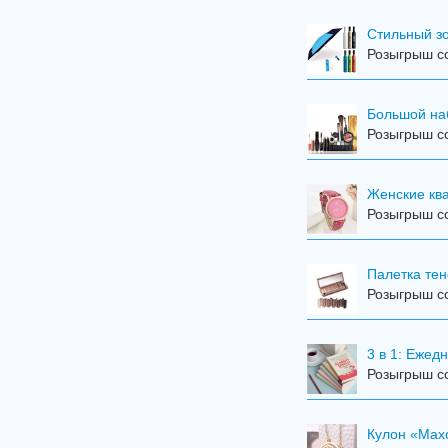
Стильный з
Розыгрыш со
Большой на
Розыгрыш со
Женские кв
Розыгрыш со
Палетка тен
Розыгрыш со
3 в 1: Еже
Розыгрыш со
Кулон «Мах