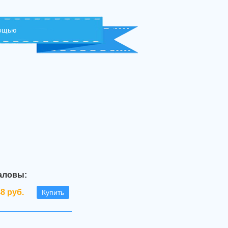
мощью
аловы:
48 руб.
Купить