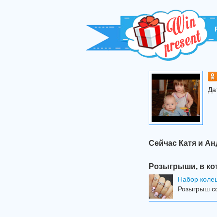
Да
Сейчас Катя и А
Розыгрыши, в ко
Набор колец
Розыгрыш со