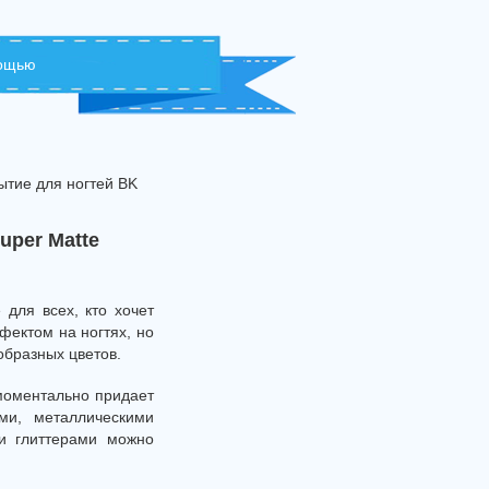
мощью
тие для ногтей BK
uper Matte
для всех, кто хочет
фектом на ногтях, но
образных цветов.
моментально придает
ми, металлическими
ми глиттерами можно