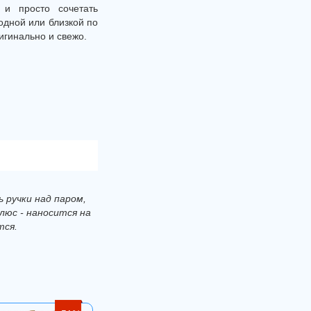
 и просто сочетать
 одной или близкой по
игинально и свежо.
 ручки над паром,
люс - наносится на
тся.