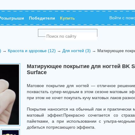
Войти с по
Розыгрыши
Победители
Купить
)
→
Красота и здоровье (12)
→
Для ногтей (3)
→ Матирующее покры
Матирующее покрытие для ногтей BK S
Surface
Матовое покрытие для ногтей — отличное решение 
похвастать супер-модным в этом сезоне матовым эф
при этом не хочет покупать кучу матовых лаков разно
Покрытие наносится на обычный лак и практически 
матовый эффект.Прекрасно сочетается со страза
пайетками, а при использовании с ультра-модны
добиться потрясающего эффекта.