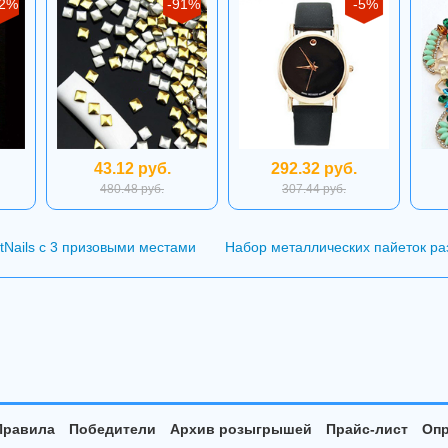
12%
-91%
-5%
43.12 руб.
292.32 руб.
480.48 руб.
307.44 руб.
Nails с 3 призовыми местами
Набор металлических пайеток ра
Правила
Победители
Архив розыгрышей
Прайс-лист
Опр