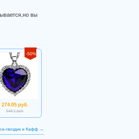
ывается,но вы
-50%
274.05 руб.
548.1 руб.
ьга-гвоздик и Кафф
→