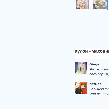
Кулон «Маховик
Ginger
Маховик то
посылку!!!))
КатьКа
Большой ку
что он пос