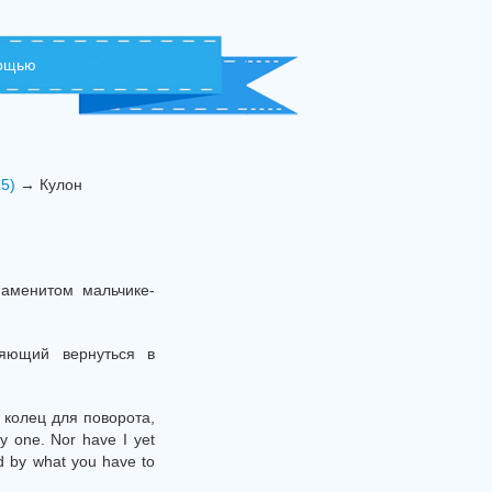
мощью
15)
→ Кулон
аменитом мальчике-
яющий вернуться в
 колец для поворота,
y one. Nor have I yet
d by what you have to