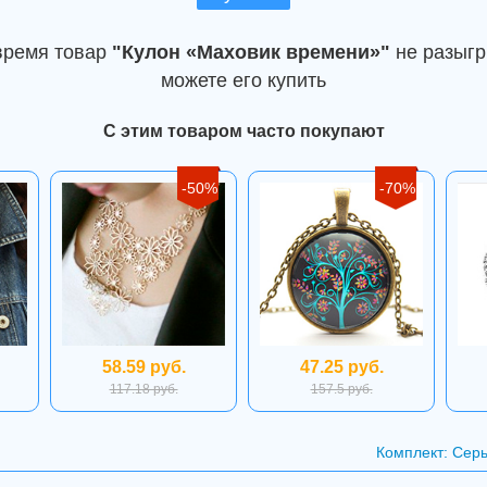
время товар
"Кулон «Маховик времени»"
не разыгр
можете его купить
С этим товаром часто покупают
-50%
-70%
58.59 руб.
47.25 руб.
117.18 руб.
157.5 руб.
Комплект: Сер