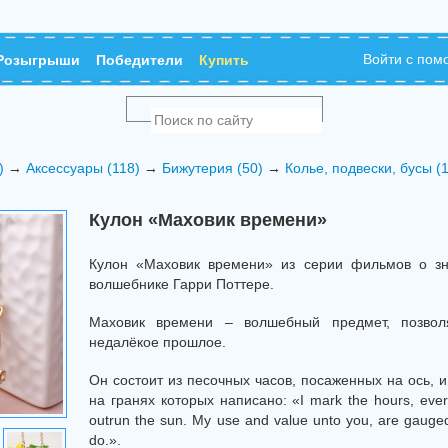
Войти с по
Розыгрыши
Победители
Купить
)
→
Аксессуары (118)
→
Бижутерия (50)
→
Колье, подвески, бусы (
Кулон «Маховик времени»
Кулон «Маховик времени» из серии фильмов о зн
волшебнике Гарри Поттере.
Маховик времени – волшебный предмет, позвол
недалёкое прошлое.
Он состоит из песочных часов, посаженных на ось, и
на гранях которых написано: «I mark the hours, ever
outrun the sun. My use and value unto you, are gauge
do.».