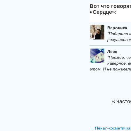
Вот что говоря
«Сердце»:
Вероника
"Подарила 
регулирова
Леся
"Прежде, ч
наверное, 
этом. И не пожалела
В наст
←
Пенал-косметичка 