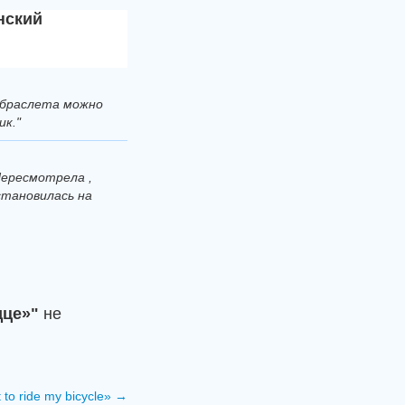
нский
р браслета можно
ик."
Пересмотрела ,
становилась на
дце»"
не
to ride my bicycle»
→