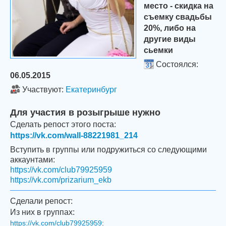
место - скидка на
съемку свадьбы
20%, либо на
другие виды
сьемки
Состоялся:
06.05.2015
Участвуют:
Екатеринбург
Для участия в розыгрыше нужно
Сделать репост этого поста:
https://vk.com/wall-88221981_214
Вступить в группы или подружиться со следующими
аккаунтами:
https://vk.com/club79925959
https://vk.com/prizarium_ekb
Сделали репост:
Из них в группах:
https://vk.com/club79925959
: