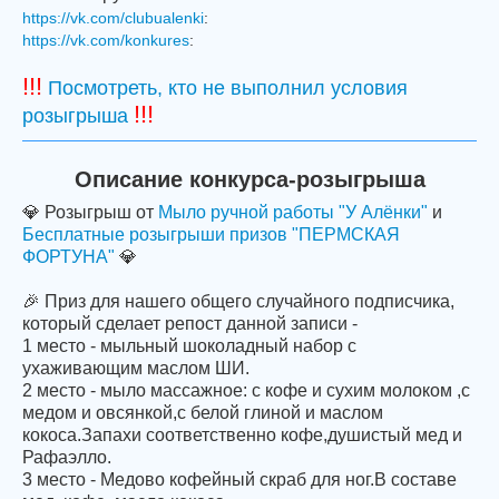
https://vk.com/clubualenki
:
https://vk.com/konkures
:
!!!
Посмотреть, кто не выполнил условия
!!!
розыгрыша
Описание конкурса-розыгрыша
💎 Розыгрыш от
Мыло ручной работы "У Алёнки"
и
Бесплатные розыгрыши призов "ПЕРМСКАЯ
ФОРТУНА"
💎
🎉 Приз для нашего общего случайного подписчика,
который сделает репост данной записи -
1 место - мыльный шоколадный набор с
ухаживающим маслом ШИ.
2 место - мыло массажное: с кофе и сухим молоком ,с
медом и овсянкой,с белой глиной и маслом
кокоса.Запахи соответственно кофе,душистый мед и
Рафаэлло.
3 место - Медово кофейный скраб для ног.В составе