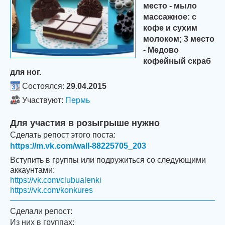
место - мыло
массажное: с
кофе и сухим
молоком; 3 место
- Медово
кофейный скраб
для ног.
Состоялся:
29.04.2015
Участвуют:
Пермь
Для участия в розыгрыше нужно
Сделать репост этого поста:
https://m.vk.com/wall-88225705_203
Вступить в группы или подружиться со следующими
аккаунтами:
https://vk.com/clubualenki
https://vk.com/konkures
Сделали репост:
Из них в группах: