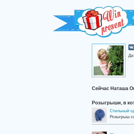
Да
Сейчас Наташа О
Розыгрыши, в ко
Стильный о
Розыгрыш со