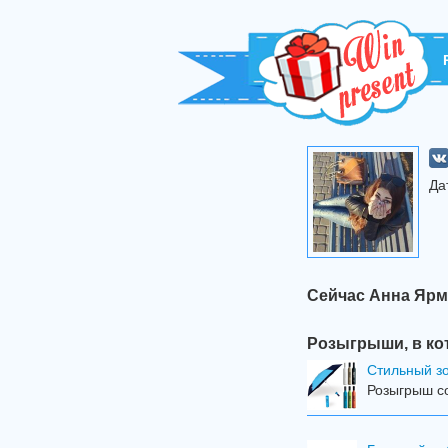
Да
Сейчас Анна Ярм
Розыгрыши, в ко
Стильный з
Розыгрыш со