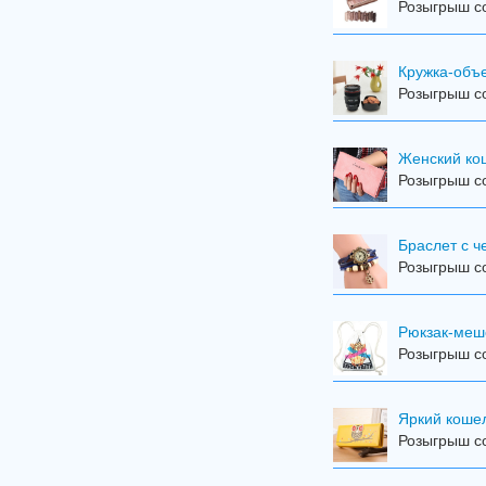
Розыгрыш со
Кружка-объ
Розыгрыш со
Женский кош
Розыгрыш со
Браслет с 
Розыгрыш со
Рюкзак-меш
Розыгрыш со
Яркий коше
Розыгрыш со