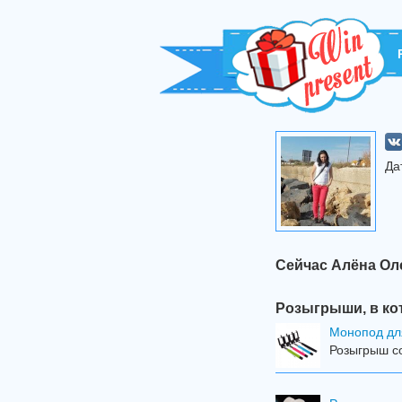
Да
Сейчас Алёна Ол
Розыгрыши, в ко
Mонопод дл
Розыгрыш со