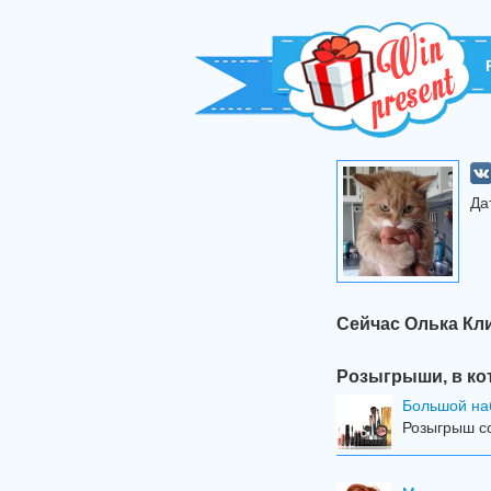
Да
Сейчас Олька Кл
Розыгрыши, в ко
Большой на
Розыгрыш со