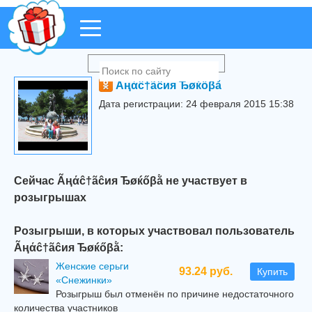
Ãңάĉ†ãĉия Ђøќőβằ
Дата регистрации: 24 февраля 2015 15:38
Сейчас Ãңάĉ†ãĉия Ђøќőβằ не участвует в
розыгрышах
Розыгрыши, в которых участвовал пользователь
Ãңάĉ†ãĉия Ђøќőβằ:
Женские серьги
93.24 руб.
Купить
«Снежинки»
Розыгрыш был отменён по причине недостаточного
количества участников