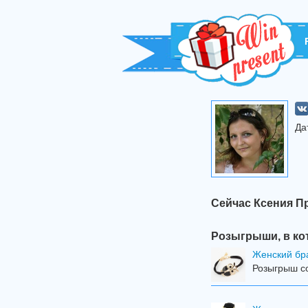
Да
Сейчас Ксения П
Розыгрыши, в ко
Женский бра
Розыгрыш со