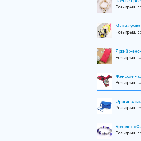
Часы с брас
Розыгрыш со
Мини-сумка
Розыгрыш со
Яркий женск
Розыгрыш со
Женские час
Розыгрыш со
Оригинальн
Розыгрыш со
Браслет «С
Розыгрыш со