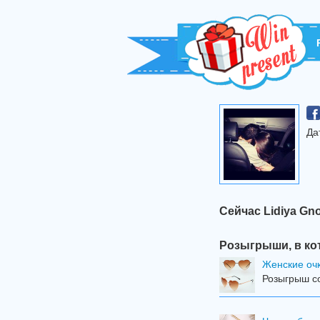
Да
Сейчас Lidiya Gn
Розыгрыши, в ко
Женские оч
Розыгрыш со