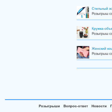
Стильный з
Розыгрыш со
Кружка-объ
Розыгрыш со
Женский кош
Розыгрыш со
Розыгрыши
Вопрос-ответ
Новости