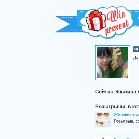
Да
Сейчас Эльвира 
Розыгрыши, в ко
Женские оч
Розыгрыш со