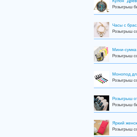
Кулон "Древ
Розыгрыш бы
Часы с брас
Розыгрыш со
Мини-сумка
Розыгрыш со
Mонопод дл
Розыгрыш со
Розыгрыш от
Розыгрыш бы
Яркий женск
Розыгрыш со