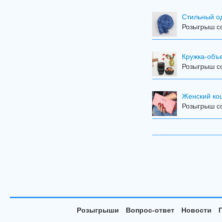
Стильный о
Розыгрыш со
Кружка-объ
Розыгрыш со
Женский кош
Розыгрыш со
Розыгрыши
Вопрос-ответ
Новости