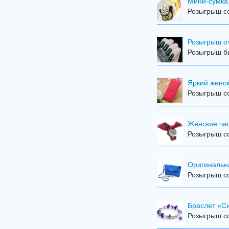
Мини-сумка
Розыгрыш со
Розыгрыш от
Розыгрыш бы
Яркий женск
Розыгрыш со
Женские час
Розыгрыш со
Оригинальн
Розыгрыш со
Браслет «С
Розыгрыш со