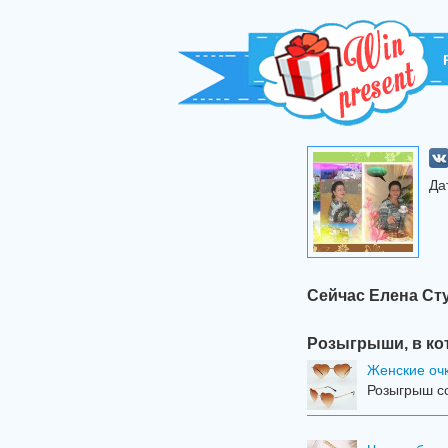
Да
Сейчас Елена Ст
Розыгрыши, в ко
Женские оч
Розыгрыш со