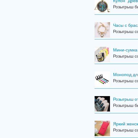
Кулон "Древ
Розыгрыш бы
Часы с брас
Розыгрыш со
Мини-сумка
Розыгрыш со
Mонопод дл
Розыгрыш со
Розыгрыш от
Розыгрыш бы
Яркий женск
Розыгрыш со