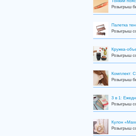
Тонкий пояс
Розыгрыш бы
Палетка тен
Розыгрыш со
Кружка-объ
Розыгрыш со
Комплект: С
Розыгрыш бы
3 в 1: Еже
Розыгрыш со
Кулон «Мах
Розыгрыш со