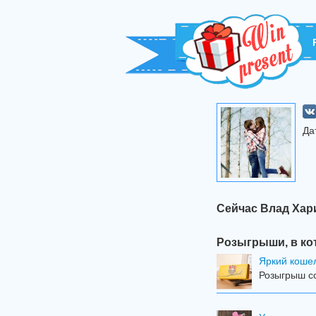
Да
Сейчас Влад Хар
Розыгрыши, в ко
Яркий коше
Розыгрыш со