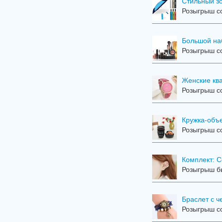
Стильный з
Розыгрыш со
Большой на
Розыгрыш со
Женские кв
Розыгрыш со
Кружка-объ
Розыгрыш со
Комплект: С
Розыгрыш бы
Браслет с 
Розыгрыш со