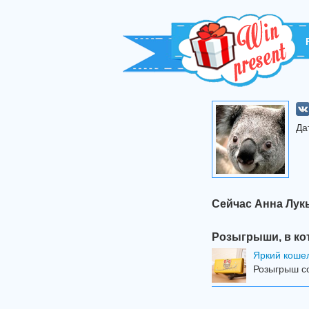
Да
Сейчас Анна Лук
Розыгрыши, в ко
Яркий коше
Розыгрыш со