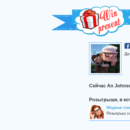
Да
Сейчас An Johns
Розыгрыши, в ко
Модные очк
Розыгрыш со