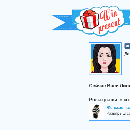
Да
Сейчас Васи Лин
Розыгрыши, в ко
Женские ча
Розыгрыш со