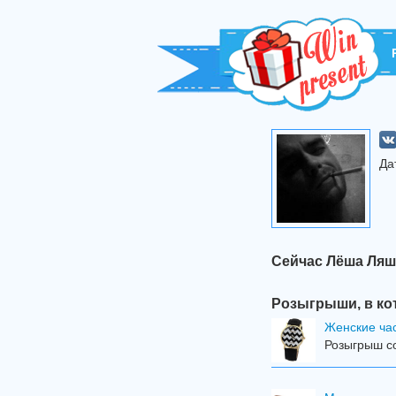
Да
Сейчас Лёша Ляш
Розыгрыши, в ко
Женские ча
Розыгрыш со