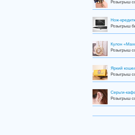
Розыгрыш со
Нож-кредит
Розыгрыш бы
Кулон «Мах
Розыгрыш со
Яркий коше
Розыгрыш со
Серьги-ка
Розыгрыш со