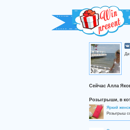
Да
Сейчас Алла Яко
Розыгрыши, в ко
Яркий женск
Розыгрыш со