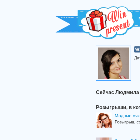
Да
Сейчас Людмила 
Розыгрыши, в ко
Модные очк
Розыгрыш со