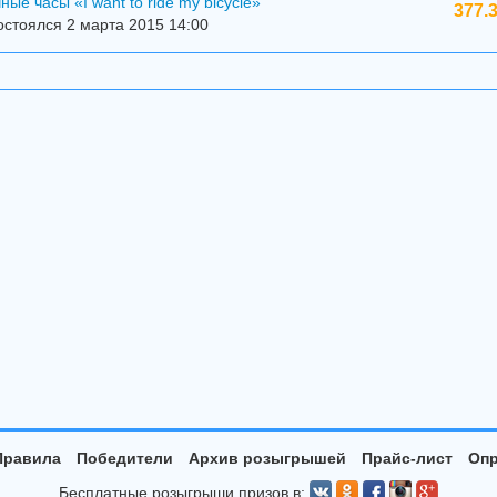
ые часы «I want to ride my bicycle»
377.
стоялся 2 марта 2015 14:00
Правила
Победители
Архив розыгрышей
Прайс-лист
Опр
Бесплатные розыгрыши призов в: