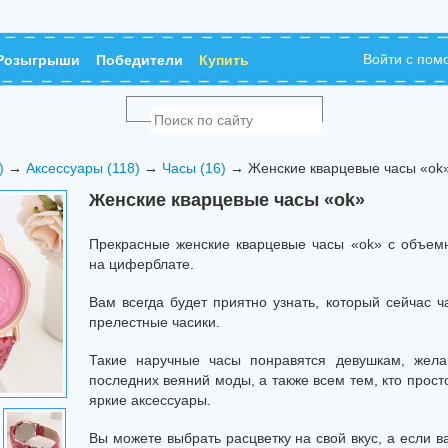
Войти с по
Розыгрыши
Победители
Купить
)
→
Аксессуары (118)
→
Часы (16)
→ Женские кварцевые часы «ok
Женские кварцевые часы «ok»
Прекрасные женские кварцевые часы «ok» с объем
на циферблате.
Вам всегда будет приятно узнать, который сейчас ча
прелестные часики.
Такие наручные часы понравятся девушкам, жел
последних веяний моды, а также всем тем, кто прос
яркие аксессуары.
Вы можете выбрать расцветку на свой вкус, а если ва