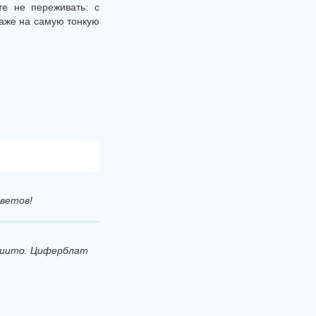
те не переживать: с
даже на самую тонкую
цветов!
рошито. Циферблат