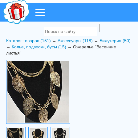
Каталог товаров (151)
→
Аксессуары (118)
→
Бижутерия (50)
→
Колье, подвески, бусы (15)
→ Ожерелье "Весенние
листья"