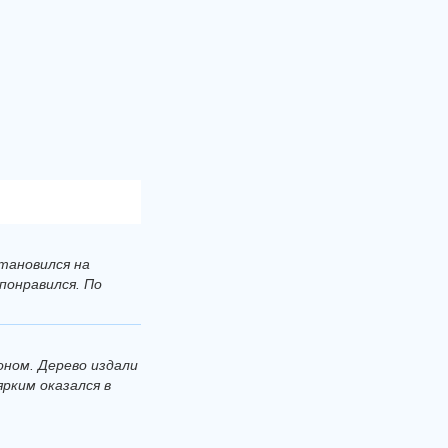
становился на
понравился. По
оном. Дерево издали
ярким оказался в