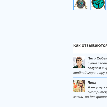
Как отзываются
Петр Собен
Купил свое
голубом с к
крайней мере, пару р
Лика
Я не удерж
смотрится, 
жизни, но для фотос