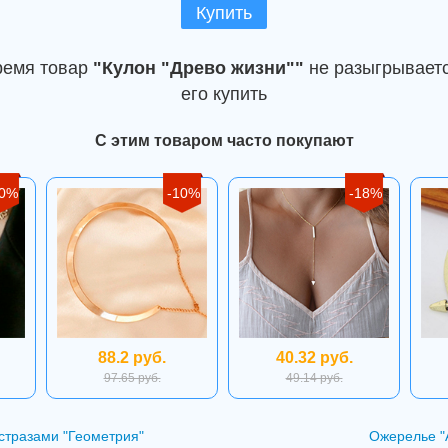
Купить
ремя товар
"Кулон "Древо жизни""
не разыгрываетс
его купить
С этим товаром часто покупают
50%
-10%
-18%
88.2 руб.
40.32 руб.
97.65 руб.
49.14 руб.
стразами "Геометрия"
Ожерелье "