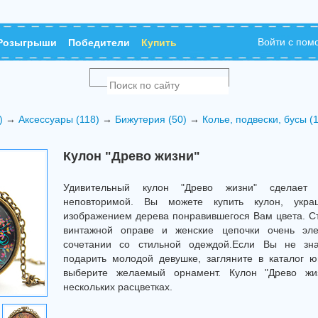
Войти с по
Розыгрыши
Победители
Купить
)
→
Аксессуары (118)
→
Бижутерия (50)
→
Колье, подвески, бусы (
Кулон "Древо жизни"
Удивительный кулон "Древо жизни" сделает
неповторимой. Вы можете купить кулон, укра
изображением дерева понравившегося Вам цвета. С
винтажной оправе и женские цепочки очень эле
сочетании со стильной одеждой.Если Вы не зна
подарить молодой девушке, загляните в каталог 
выберите желаемый орнамент. Кулон "Древо жи
нескольких расцветках.