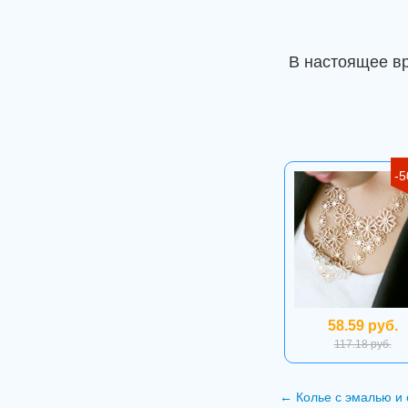
В настоящее в
-
58.59 руб.
117.18 руб.
←
Колье с эмалью и 