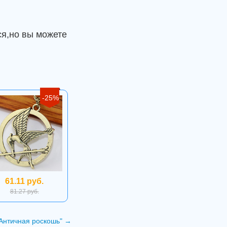
я,но вы можете
-25%
61.11 руб.
81.27 руб.
Античная роскошь"
→