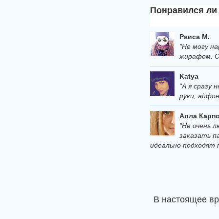
Понравился ли 
Раиса М.
"Не могу на
жирафом. О
Katya
"А я сразу 
руки, айфо
Алла Карп
"Не очень 
заказать па
идеально подходят п
В настоящее в