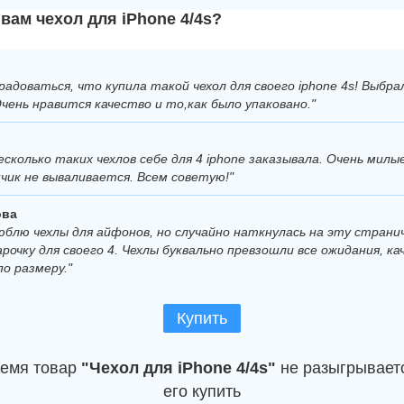
вам чехол для iPhone 4/4s?
радоваться, что купила такой чехол для своего iphone 4s! Выбрал
чень нравится качество и то,как было упаковано."
несколько таких чехлов себе для 4 iphone заказывала. Очень мил
нчик не вываливается. Всем советую!"
ова
люблю чехлы для айфонов, но случайно наткнулась на эту страни
рочку для своего 4. Чехлы буквально превзошли все ожидания, к
о размеру."
Купить
ремя товар
"Чехол для iPhone 4/4s"
не разыгрывает
его купить