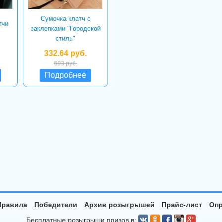
Сумочка клатч с
тчи
заклепками "Городской
стиль"
332.64 руб.
693 руб.
Подробнее
Правила
Победители
Архив розыгрышей
Прайс-лист
Опр
Бесплатные розыгрыши призов в: