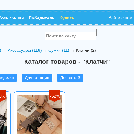
Войти с по
Розыгрыши
Победители
Купить
)
→
Аксессуары (118)
→
Сумки (11)
→ Клатчи (2)
Каталог товаров - "Клатчи"
 мужчин
Для женщин
Для детей
20%
-52%