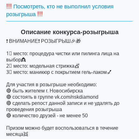
!!!
Посмотреть, кто не выполнил условия
!!!
розыгрыша
Описание конкурса-розыгрыша
❗️ ВНИМАНИЕ❗️ РОЗЫГРЫШ🎉🎁
1⃣ место: процедура чистки или пилинга лица на
выбор👸
2⃣ место: модельная стрижка💇
3⃣ место: маникюр с покрытием гель-лаком💅
Для участия в розыгрыше необходимо:
🔴 быть жителем г. Новосибирска
🔴 состоять в группе vk.com/nskdiamond
🔴 сделать репост данной записи и не удалять до
проведения розыгрыша
🔴 количество друзей - не менее 50
Призом можно будет воспользоваться в течение
месяца👯