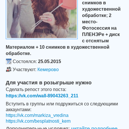
снимков в
художественной
обработке; 2
место-
Фотосессия на
ПЛЕНЭРе + диск
с отснятым
Материалом + 10 снимков в художественной
обработке.
Состоялся:
25.05.2015
Участвуют:
Кемерово
Для участия в розыгрыше нужно
Сделать репост этого поста:
https://vk.com/wall-89043263_211
Вступить в группы или подружиться со следующими
аккаунтами:
https://vk.com/markiza_vredina
https://vk.com/besplatnosti_kem
Дополнительные условия:
читайте подробнее