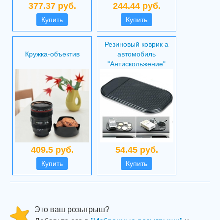
377.37 руб.
244.44 руб.
Купить
Купить
Резиновый коврик а
Кружка-объектив
автомобиль
"Антискольжение"
409.5 руб.
54.45 руб.
Купить
Купить
Это ваш розыгрыш?