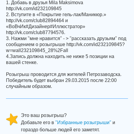
1. Добавь в друзья Mila Maksimova
http://vk.com/id232109845
2. Вступите в «Покрытие гель-лак/Маникюр.»
http://vk.com/club82894464 и
«ВоВчИк#Дизайнер#Иллюстратор»
http://vk.com/club87794576.
3. Нажми "мне нравится" - > "рассказать друзьям" под
сообщением о розыгрыше http://vk.com/id232109845?
w=wall232109845_28%2Fall
4.Запись должна находить не ниже 5 позиции на
вашей стенке.
Розыгрыш проводится для жителей Петрозаводска.
Победитель будет выбран 29.03.2015 после 22:00
случайным образом.
Это ваш розыгрыш?
Добавьте его в
"Избранные розыгрыши"
и
гораздо больше людей его заметят.