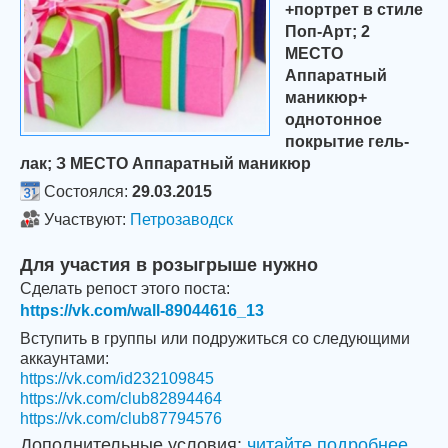
+портрет в стиле
Поп-Арт; 2
МЕСТО
Аппаратный
маникюр+
однотонное
покрытие гель-
лак; З МЕСТО Аппаратный маникюр
Состоялся:
29.03.2015
Участвуют:
Петрозаводск
Для участия в розыгрыше нужно
Сделать репост этого поста:
https://vk.com/wall-89044616_13
Вступить в группы или подружиться со следующими
аккаунтами:
https://vk.com/id232109845
https://vk.com/club82894464
https://vk.com/club87794576
Дополнительные условия:
читайте подробнее