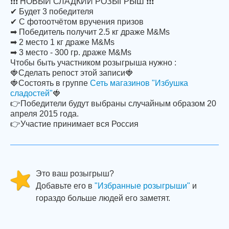
❗❗❗ НОВЫЙ СЛАДКИЙ РОЗЫГРЫШ ❗❗❗
✔ Будет 3 победителя
✔ С фотоотчётом вручения призов
➡ Победитель получит 2.5 кг драже M&Ms
➡ 2 место 1 кг драже M&Ms
➡ 3 место - 300 гр. драже M&Ms
Чтобы быть участником розыгрыша нужно :
🍓Сделать репост этой записи🍓
🍓Состоять в группе
Сеть магазинов "Избушка
сладостей"
🍓
👉Победители будут выбраны случайным образом 20
апреля 2015 года.
👉Участие принимает вся Россия
Это ваш розыгрыш?
Добавьте его в
"Избранные розыгрыши"
и
гораздо больше людей его заметят.