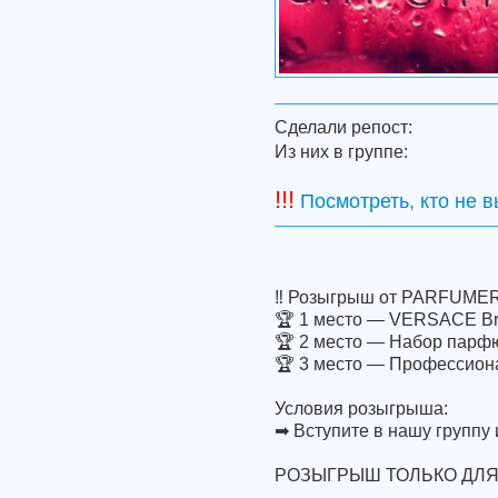
Сделали репост:
Из них в группе:
!!!
Посмотреть, кто не 
‼ Розыгрыш от PARFUMER
🏆 1 место — VERSACE Brig
🏆 2 место — Набор парф
🏆 3 место — Профессион
Условия розыгрыша:
➡ Вступите в нашу группу 
РОЗЫГРЫШ ТОЛЬКО ДЛЯ Ж