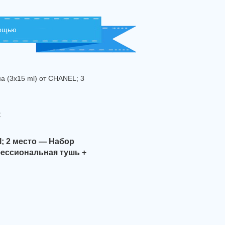
мощью
а (3x15 ml) от CHANEL; 3
с
l; 2 место — Набор
фессиональная тушь +