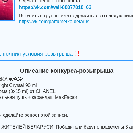
Сделать репост этого поста:
https://vk.com/wall-88877818_63
Вступить в группы или подружиться со следующим
https://vk.com/parfumerka.belarus
!!!
выполнил условия розыгрыша
Описание конкурса-розыгрыша
KA 🌺🌺🌺
ht Crystal 90 ml
юма (3x15 ml) от CHANEL
альная тушь + карандаш MaxFactor
и сделайте репост этой записи.
ИТЕЛЕЙ БЕЛАРУСИ! Победители будут определены 3 ап