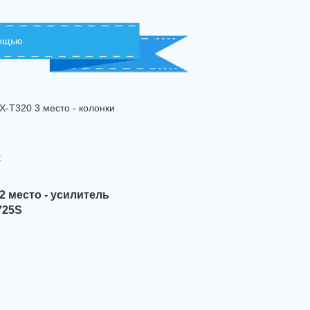
мощью
X-T320 3 место - колонки
с
2 место - усилитель
725S