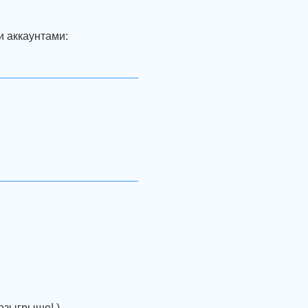
и аккаунтами:
озыгрыше! )