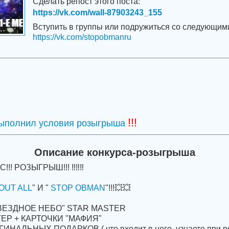
Сделать репост этого поста:
https://vk.com/wall-87903243_155
Вступить в группы или подружиться со следующим
https://vk.com/stopobmanru
!!!
выполнил условия розыгрыша
Описание конкурса-розыгрыша
!!! РОЗЫГРЫШ!!! ‼‼‼
OUT ALL
" И "
STOP OBMAN
"!!!💥💥
"ЗВЕЗДНОЕ НЕБО" STAR MASTER
ТЕР + КАРТОЧКИ "МАФИЯ"
ИНАЛЬНЫХ ПОДАРКОВ ( что входит в него, узнаете при р