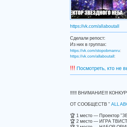
https://vk.com/allaboutall
Сделали репост:
Из них в группах:
https://vk.com/stopobmanru
:
https://vk.com/allaboutall
:
!!!
Посмотреть, кто не 
‼‼‼ ВНИМАНИЕ!!! КОНКУРС
ОТ СООБЩЕСТВ "
ALL AB
🏆 1 место — Проектор 
🏆 2 место — ИГРА ТВИС
🏆 3 место — НАБОР ОРИГ