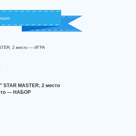
мощью
TER; 2 место — ИГРА
с
" STAR MASTER; 2 место
сто — НАБОР