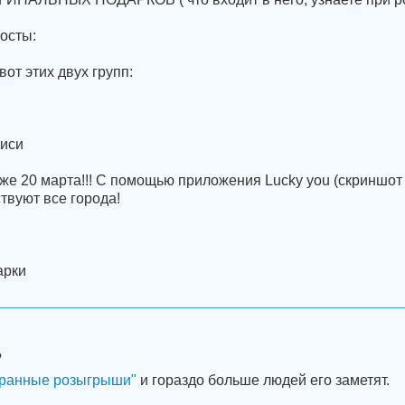
осты:
вот этих двух групп:
u
писи
е 20 марта!!! С помощью приложения Lucky you (скриншот 
ствуют все города!
арки
?
ранные розыгрыши"
и гораздо больше людей его заметят.