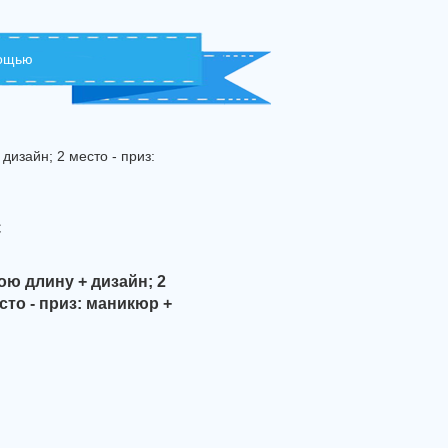
мощью
дизайн; 2 место - приз:
с
вою длину + дизайн; 2
есто - приз: маникюр +