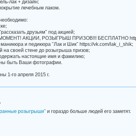
гель-лак + дизайн;
 покрытие лечебным лаком.
необходимо:
ке;
"рассказать друзьям" под акцией;
И МОМЕНТ! АКЦИИ, РОЗЫГРЫШ ПРИЗОВ!!! БЕСПЛАТНО http:/
 маникюра и педикюра "Лак и Шик" https://vk.com/lak_i_shik;
ей на своей стене до розыгрыша призов;
содержать настоящие имя и фамилию;
жны быть Ваши фотографии.
ы 1-го апреля 2015 г.
?
ранные розыгрыши"
и гораздо больше людей его заметят.