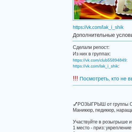
https://vk.com/lak_i_shik
Дополнительные услов
Сделали репост:
Из них в группах:
https://vk.com/club55894849
:
https://vk.com/lak_i_shik
:
!!!
Посмотреть, кто не 
💅РОЗЫГРЫШ от группы Студ
Маникюр, педикюр, наращи
Участвуйте в розыгрыше и
1 место - приз: укрепление