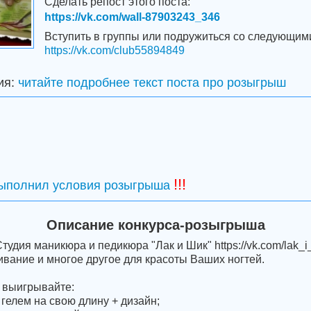
Сделать репост этого поста:
https://vk.com/wall-87903243_346
Вступить в группы или подружиться со следующим
https://vk.com/club55894849
ия:
читайте подробнее текст поста про розыгрыш
!!!
выполнил условия розыгрыша
Описание конкурса-розыгрыша
ия маникюра и педикюра "Лак и Шик" https://vk.com/lak_i_
вание и многое другое для красоты Ваших ногтей.
 выигрывайте:
 гелем на свою длину + дизайн;