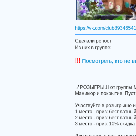
https://vk.com/club8934654
Сделали репост:
Из них в группе:
!!!
Посмотреть, кто не 
💅РОЗЫГРЫШ от группы Мас
Маникюр и покрытие. Пуст
Участвуйте в розыгрыше и
1 место - приз: бесплатны
2 место - приз: бесплатный
3 место - приз: 10% скидк
Для участия в розыгрыше 