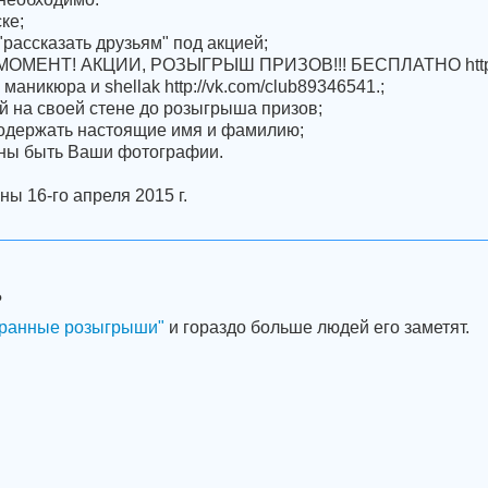
ке;
"рассказать друзьям" под акцией;
И МОМЕНТ! АКЦИИ, РОЗЫГРЫШ ПРИЗОВ!!! БЕСПЛАТНО http:/
 маникюра и shellak http://vk.com/club89346541.;
ей на своей стене до розыгрыша призов;
содержать настоящие имя и фамилию;
жны быть Ваши фотографии.
ы 16-го апреля 2015 г.
?
ранные розыгрыши"
и гораздо больше людей его заметят.