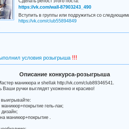
Сделать репост этого поста:
https://vk.com/wall-87903243_490
Вступить в группы или подружиться со следующим
https://vk.com/club55894849
1
!!!
выполнил условия розыгрыша
Описание конкурса-розыгрыша
тер маникюра и shellak http://vk.com/club89346541.
ь Ваши ручки выглядят ухоженно и красиво!
 выигрывайте:
й маникюр+покрытие гель-лак;
 дизайн;
а на маникюр+покрытие .
необходимо: