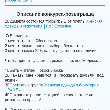
розыгрыша
Описание конкурса-розыгрыша
2⃣2⃣марта состоится #розыгрыш от группы
Женская
одежда и бижутерия │P&J Exclusive
🎁 В подарок:
1 место - платье #бесплатно
2 место - украшение на выбор #бесплатно
3 место - скидка 25% на покупку товара в наличии
Чтобы принять участие в розыгрыше, необходимо: ⤵
1⃣Быть жителем Новосибирска
2⃣Нажать "Мне нравится" и "Рассказать друзьям" под
акцией
3⃣Состоять в группе
Женская одежда и бижутерия
│P&J Exclusive
4⃣Cохранить репост с акцией на своей стене до
розыгрыша призов!
Выбор счастливчика осуществится с помощью